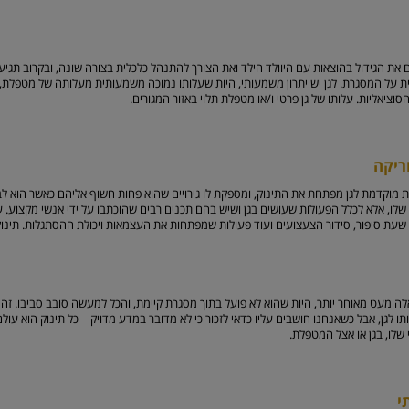
ם את הגידול בהוצאות עם היוולד הילד ואת הצורך להתנהל כלכלית בצורה שונה, ובקרוב תג
ת על המסגרת. לגן יש יתרון משמעותי, היות שעלותו נמוכה משמעותית מעלותה של מטפלת,
סוציאליות. עלותו של גן פרטי ו/או מטפלת תלוי באזור המגורים.
ריקה
ת מוקדמת לגן מפתחת את התינוק, ומספקת לו גירויים שהוא פחות חשוף אליהם כאשר הוא ל
שלו, אלא לכלל הפעולות שעושים בגן ושיש בהם תכנים רבים שהוכתבו על ידי אנשי מקצוע. ע
רה, שעת סיפור, סידור הצעצועים ועוד פעולות שמפתחות את העצמאות ויכולת ההסתגלות. תינ
ה מעט מאוחר יותר, היות שהוא לא פועל בתוך מסגרת קיימת, והכל למעשה סובב סביבו. זה יכ
 לגן, אבל כשאנחנו חושבים עליו כדאי לזכור כי לא מדובר במדע מדויק – כל תינוק הוא עולם
לו, בגן או אצל המטפלת.
י