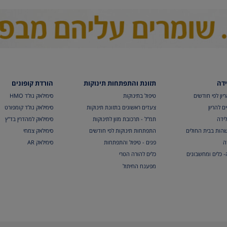
ידה
תזונת והתפתחות תינוקות
הורדת קופונים
יון לפי חודשים
טיפול בתינוקות
סימילאק גולד HMO
ם להריון
צעדים ראשונים בתזונת תינוקות
סימילאק גולד קומפורט
לידה
תמ"ל - תרכובת מזון לתינוקות
סימילאק למהדרין בד"ץ
הות בבית החולים
התפתחות תינוקות לפי חודשים
סימילאק צמחי
ה
פגים - טיפול והתפתחות
סימילאק AR
ה- כלים ומחשבונים
כלים להורה הטרי
מפענח החיתול