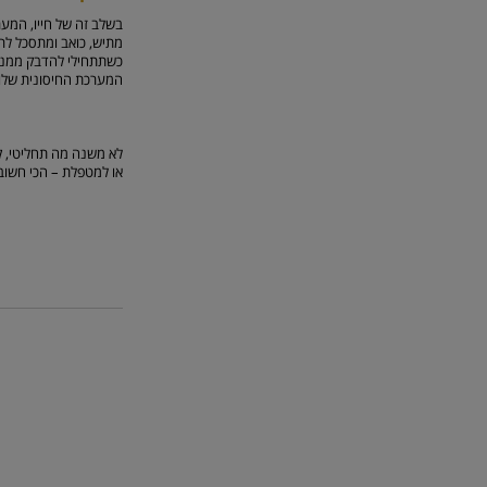
בשלב זה של חייו, המער
מתיש, כואב ומתסכל לרא
כשתתחילי להדבק ממנו, 
המערכת החיסונית שלו ת
לא משנה מה תחליטי, קח
או למטפלת – הכי חשוב