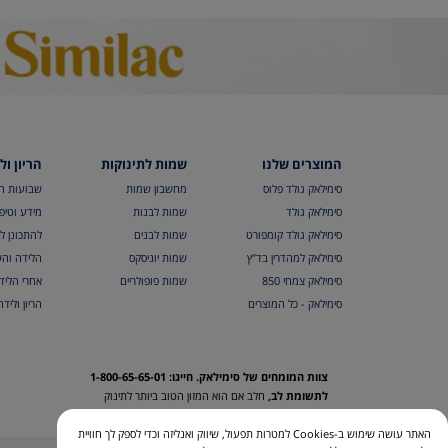
המוצרים שלנו
שמות לתינוקות
הריון ול
סימילאק גולד פלוס
מחשבון שמות
שבועות הר
סימילאק גולד
שמות לבנות
מידע וטיפי
סימילאק גולד קומפורט
שמות לבנים
להתכונן ל
סימילאק למהדרין בד”ץ
שמות יוניסקס
הלידה והש
סימילאק צמחי 850
שמות פופולריים
אחרי הליד
סימילאק - כל המוצרים
הריון וליד
צוות המומחים של סימילאק. חייגו: 1-800-65-65-01
לתשומת לב,
חלב אם הוא המזון הטוב ביותר לתינוק
האתר עושה שימוש ב-Cookies למטרות תפעול, שיווק ואנליזה וכדי לספק לך חוויית