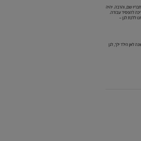
בריו שם, והרבה. יהיה
ריכה להפסיד עבודה.
ו ללכת לגן –
 לאן הילד ילך, לגן