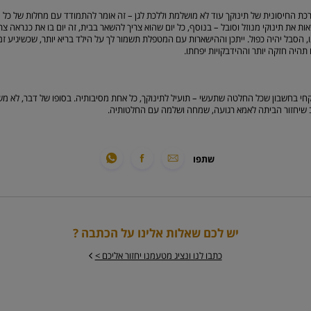
כת החיסונית של תינוקך עוד לא מושלמת וללכת לגן – זה אומר להתמודד עם מחלות של כל ח
ות את תינוקי מנוזל וסובל – בנוסף, כל יום שהוא צריך להשאר בבית, זה יום בו את כנראה צ
הסבל יהיה כפול. ייתכן וההישארות עם המטפלת תשמור לך על הילד בריא יותר, שכשיגיע זמנ
היה חזקה יותר וההידבקויות יפחתו.
י בחשבון שכל החלטה שתעשי – תועיל לתינוקך, כל אחת מסיבותיה. בסופו של דבר, לא משנה
 שיחזור הביתה לאמא רגועה, שמחה ושלמה עם החלטותיה.
שתפו
יש לכם שאלות אלינו על הכתבה ?
כתבו לנו ונציג מטעמנו יחזור אליכם >