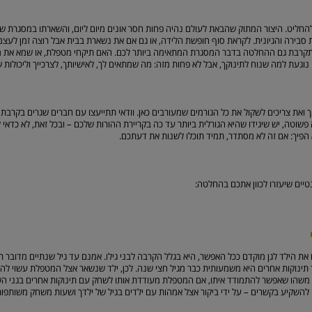
להחליט. היצור המתוק שהבאת לעולם נהיה פחות חסר אונים מיום ליום, והשארתו במסגרת ש
סבירה והגיונית. לקראת סוף חופשת הלידה, או גם אם את נשארת בבית אבל רוצה זמן לעצמך
מתקרבת גם ההחלטה בדבר המסגרת המתאימה ביותר לכם. האם תיקחי מטפלת, או שמא את 
געת למה שנוח לתינוקך, אבל לא פחות מזה: מה שמתאים לך, לאישיותך, לצרכייך וליכולות ש
 ואת צריכים לשקול את כל הגורמים שמעורבים כאן. וודאי תתייעצו עם חברים שגרים בקרבת מ
 פשוטה, יש שיגידו שהיא הגורלית ביותר עד כה בקריירת ההורות שלכם – ובכל זאת, לא כדאי 
א הפיך: אם זה לא מסתדר, תמיד תוכלו לשנות את דעתכם.
טיים שיעזרו לכוון אתכם בהחלטה:
ת הילד לגן מוקדם ככל האפשר, היא בגלל הקרבה לבני גילו. אמנם עד גיל שנתיים מדובר ר
תינוקות אחרים היא משמעותית כבר מגיל חצי שנה. לכן, ילד שנשאר אצל המטפלת עשוי להיו
 זה משהו שאפשר להתמודד איתו, אם המטפלת מעודדת אותו לשחק עם תינוקות אחרים בגני ה
להשקיע בקשרים – על ידי ביקור אצל אמהות עם ילדים בגיל של ילדך ושעות משחק משותפות