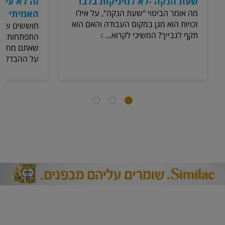
שעת הנקה -לא למיניקות בלבד
זה לא עיכ
מה אומר הביטוי "שעת הנקה", על אילו
האמיתי של
זכויות הוא מגן במקום העבודה והאם הוא
חוששים שתינ
תקף לגבייך? המשיכי לקרוא...
התפתחותי? אם
שאתם מחשבים
על ההבדל ..