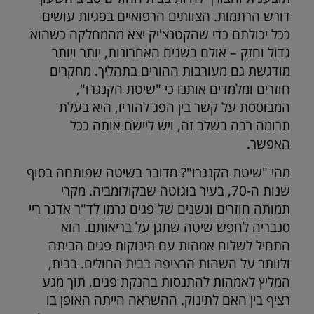
דורש הרתמות. הצוותים הרפואיים בפגיות עושים
ככל יכולתם כדי שהקטנצ'יק יצא מהמחלקה כשהוא
גדול וחזק – אולם בשנים האחרונות, יותר ויותר
מודגשת גם מעורבות ההורים בתהליך. מחקרים
חוזרים ומלמדים אותנו כי "שיטת הקנגרו",
המבוססת על קשר בין הפג להוריו, היא בעלת
תרומה רבה בשלב זה, ויש ליישם אותה ככל
האפשר.
מהי "שיטת הקנגרו"? מדובר בשיטה שפותחה בסוף
שנות ה-70, בעיר בוגוטה שבקולומביה. מקרי
תמותה חוזרים ונשנים של פגים גרמו לד"ר אדגר ריי
סנבריה לחפש שיטה שתגן על בריאותם. הוא
התחיל לשלוח אמהות עם תינוקות פגים הביתה
ולוותר על השהות הרציפה בבית החולים. בבית,
המליץ לאמהות להתנסות בהנקת פגים, תוך מגע
רציף בין האם לתינוק. ההשראה הייתה האופן בו