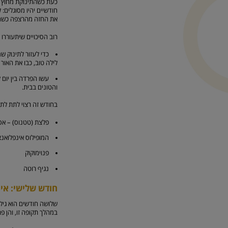
כעת כשהתינוקת מחוץ ל
חודשיים יהיו מסוגלים:
את החזה מהרצפה כשהם
רוב הסיכויים שיתעוררו
כדי לעזור לתינוק ש
לילה טוב, כבו את האור 
עשו הפרדה בין יום 
והטונים בבית.
בחודש זה רצוי לתת לת
פלצת (טטנוס) – אסכ
המופילוס אינפלואנצ
פנוימוקוק
נגיף רוטה
חודש שלישי: אי
שלושה חודשים הוא גיל 
במהלך תקופה זו, והן פתו