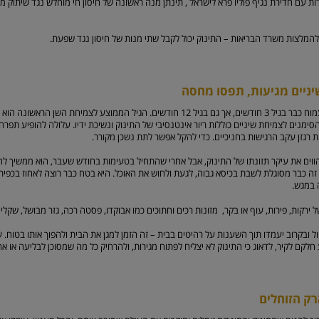
להמלצות משרד הבריאות – התינוק יכול לקבל שתי מנות של חיסון נגד שפעת.
יניים מגיעות, תפסו מחסה
ימנים לצמיחת שיניים כוללות ריור אינטנסיבי של התינוק ונשיכת ידיו. עלולה להופיע תפ
ת רגזן עקב הרגישות בחניכיים. כדי להקל אפשר לתת נשכן מקורר.
הווים את עיקר תזונתו של התינוק, אבל אחרי שהתחיל בטעימות בחודש שעבר, הוא ממשיך 
 זה כבר מסוגלת לשבת בכיסא גבוה, לגעת ולחוש את האוכל. היא בטח כבר רוצה לאחוז בכפית
 במגש.
ירקות, פירות, עוף או בקר, מזונות רכים וחתוכים כמו אבוקדו, פסטה רכה, גזר מבושל, שקלי
ל ובקרוב יעמדו תוך השענות על רהיטים בבית – זה הזמן למגן את הבית ולהפוך אותו בטוח. ע
חלקם לקיר, לדאוג כי התינוק לא יצליח לפתוח מגירות, ולהרחיק כל מה שמסוכן לבליעה או אח
רק הזוחלים