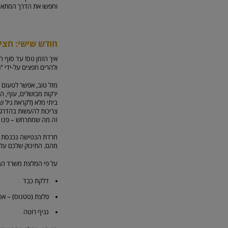
וחפשו את הדרך המתאימ
חודש שישי: חצי 
איך הזמן טס! עד סוף ה
ולהרים חפצים על-ידי "
מזל טוב, אפשר לטעום 
ירקות מבושלים, עוף, ה
ביתי מלא (לקראת גיל ש
צריכות להעשות בהדרגה,
זה מה שמתרחש – פנו לר
חרדת הנטישה נכנסת לח
מהם. התינוק שלכם עלול
על פי המלצת משרד הברי
דלקת כבד
פלצת (טטנוס) – אסכ
נגיף רוטה