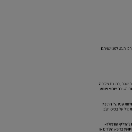
השינה. חכו מעט לפני שאתם
ת שפה, כמו גם שליטה
ור והשירה שהוא שומע
יתות פניו של התינוק
תמ"ל על בסיס חלבון
 להחליף פורמולה-
היוועץ ברופא הילדים או