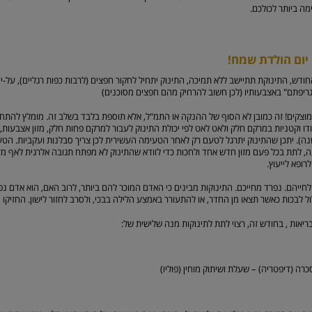
ה ביותר לכולכם.
יום הולדת שמח!
חודש, התינוקת תתיישב ללא תמיכה, התינוק יתחיל לחקור חפצים (לרבות כפות רגליים), על-
גריפתם" באצבעותיו (לכן חשוב להרחיק מהם חפצים מסוכנים)
מוצקים! זה כמובן לא הסוף של ההנקה או התמ"ל, אלא תוספת בלבד בשלב זה. מומלץ להתחי
ודו וקטניות במרקם חלק ולאט לאט לפי יכולת התינוק לעבור למרקם פחות חלק, מזון אצבעות
נה). יתכן שהתינוק יתרגל לטעם רק לאחר הטעימה העשירית לכן צריך סבלנות ועקביות. הט
 לתת בכל פעם מזון חדש אחד ולחכות כדי לוודא שהתינוק לא מפתח תגובה אלרגית לאף מזו
ופא לייעוץ.
ייהם. נפרד מחייכם. התינוקות מבינים כי האדם המוכר להם ביותר, לרוב האם, הוא אדם נ
 לבכות כאשר תצאו מן החדר, או להתעורר באמצע הלילה בבכי, ולסרב לחזור לישון. החזיקו 
אות , בחודש זה, רצוי לתת לתינוקות מנה שלישית של:
רה (דיפטריה) – שעלת ושיתוק מוחין (פוליו)