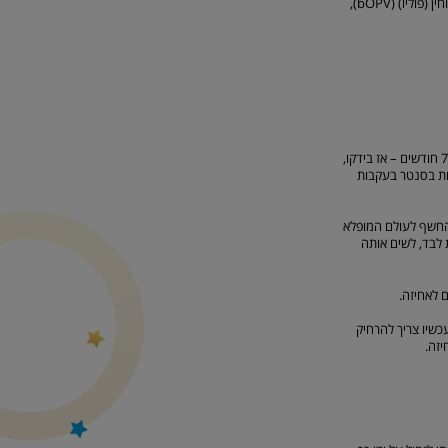
בנוסף, כחלק מהתמודדות עם חדירת נגיף פוליו פרא לישראל , תינתן מנה ראשונה של חיסון חי מוחלש נגד שיתוק מוחין (פוליו) (bOPV),
השן הראשונה יכולה לצמוח כבר בגיל 3 חודשים, אך גם בגיל 12 חודשים. הגיל הממוצע לצמיחת השן הראשונה הוא 7 חודשים – אז בידקו,
רחת בסנטר בעקבות
להחשף לעולם המופלא
 לבד, לשים אותה
ם לאחיזה.
כשיו צריך להרחיק
יזה.