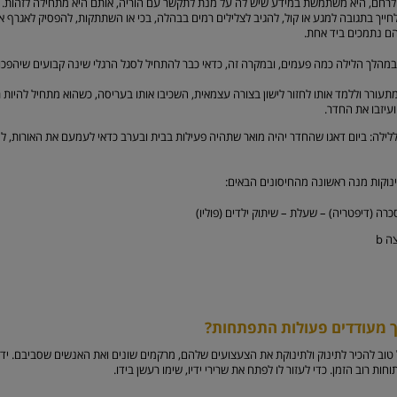
רחם, היא משתמשת במידע שיש לה על מנת לתקשר עם הוריה, אותם היא מתחילה לזהות. מר
 לחייך בתגובה למגע או קול, להגיב לצלילים רמים בבהלה, בכי או השתתקות, להפסיק לאגרף א
 נתמכים ביד אחת.
 במהלך הלילה כמה פעמים, ובמקרה זה, כדאי כבר להתחיל לסגל הרגלי שינה קבועים שיהפכו
מתעורר וללמד אותו לחזור לישון בצורה עצמאית, השכיבו אותו בעריסה, כשהוא מתחיל להיות ר
ועיזבו את החדר.
ללילה: ביום דאגו שהחדר יהיה מואר שתהיה פעילות בבית ובערב כדאי לעמעם את האורות, לה
ינוקות מנה ראשונה מהחיסונים הבאים:
רה (דיפטריה) – שעלת – שיתוק ילדים (פוליו)
ה b
ך מעודדים פעולות התפתחות?
טוב להכיר לתינוק ולתינוקת את הצעצועים שלהם, מרקמים שונים ואת האנשים שסביבם. ידי 
חות רוב הזמן. כדי לעזור לו לפתח את שרירי ידיו, שימו רעשן בידו.