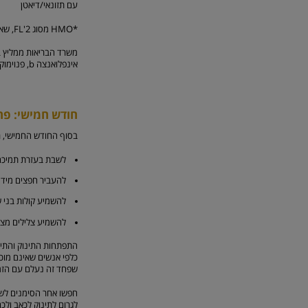
עם תזונאי/דיאטן
*HMO מסוג 2'FL, שאינו מופק מחלב אם. 2'FL הוא אחד ממשפחת ה-HMO הקיימים בחלב אם.
משרד הבריאות ממליץ בח
אינפלואנצה b, פנוימוקוק ונגיף הרוטה.
חודש חמישי: פחד
בסוף החודש החמישי, רו
לשבת בעזרת תמיכה
להעביר חפצים מיד 
להשמיע קולות בני ש
להשמיע צלילים מצחי
כלפי אנשים שאינם מוכר
שפחד זה נעלם עם הזמן 
חפשו אחר הסימנים לשינ
לגרום לתינוק לכאב ולכ