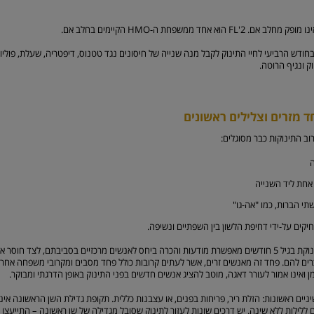
ודש הרביעי לחיי התינוק לקבל מנה שנייה של חיסונים נגד טטנוס, דיפטריה, שעלת, פוליו,
 מזרים וצלילים ראשונים
ב התינוקות כבר מסוגלים:
אחת ליד השנייה
תי הברות, כמו "אה-גו"
קים על-ידי דחיפת הלשון בין השפתיים ונשיפה.
התפתחות התינוק והתינוקת בגיל 5 חודשים מאפשרת מודעות והכרה ביחס לאנשים מרכזיים בסביבתם, לצד 
ים להם. פחד זה מאנשים זרים, אשר לעתים קרובות כולל פחד מסבים ומקרובי משפחה אחרים,
ואינו אמור לעורר דאגה, מוטב להציג אנשים חדשים בפני התינוק באופן הדרגתי ומבוקר.
יים ראשונות: הזלת ריר, פריחות בפנים, או עצבנות כללית. תקופת גדילת השן הראשונה אינ
ם ללילות ללא שינה. יש דרכים שונות לעזור לתינוק שסובל מגדילה של שן ראשונה – התייעצו