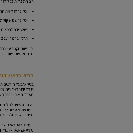
רוב התינוקות בגיל הזה 
יוכלו להחזיק את הר
יוכלו להשמיע קולות כג
יושיטו ידם לחפצים
יתרכזו בחפץ ויעקבו
מרדימים אותו שוב – שי
חודש רביעי:
קומ
בגיל ארבעה חודשים תוכ
טובה יותר בשרירים. אצ
מעודדים אותו לדבר בע
זה הזמן לשים לב לתדירו
בעת שהוא עושה קקי, מס
מפורק באופן חלקי, דל ב
בעיה נוספת שאותה כבר 
סימילאק .R