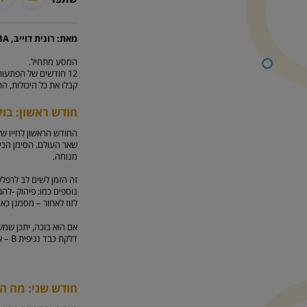
מאת: רונית דוייב, B.Sc Nut, MBA, המנהלת המדעית של סימילאק
המסע מתחיל.
12 חודשים של הפתעות.
קבלו את כל היכולות, הר
חודש ראשון: בוק
החודש הראשון לחייו ש
שאר העולם. הסימן הכי 
מנוחה.
זה הזמן לשים לב לרפלק
נוספים כמו: פיהוק -לה
לזוז לאחור – מסמנן כא
אם הוא בוכה, יתכן שמשה
דלקת כבד נגיפית B – את החיסון הראשון יקבל התינוק בבית החולים במהלך הימים שלאחר הלידה. החיסון השני ניתן בגיל חודש.
חודש שני: מה ה