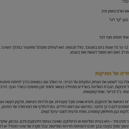
כבר:
אש מורם באופן יציב
ון: "קו" ו"גו"
 אחר תזוזתו מצד לצד
יתכן שתינוקכם ישן כבר 12 עד 15 שעות ביום במצטבר, כולל תנומות. הוא לעיתים מתגלגל ומתעורר במהלך 
מו לב האם הוא מסוגל לעשות זאת בעצמו.
דיה של מתיקות
לו כבר לשמוע את הצחוק המקסים של הבייבי. זה השלב שבו נמצאים בדרך לפיתוח מיומנויו
ל תינוקות, הגברת השליטה בשרירים מתחילה בצוואר ולאחר מכן ממשיכה במורד הגוף. הדיב
צמו ב"ג'יבריש", שפת קשקושים.
ת היציאות של תינוקכם, ולוודא שאינו סובל מעצירות. אם תדירות היציאות, מרקמן הקשה ועוו
מנים לכם כי כך מדובר, התייעצו עם רופא הילדים. נסו להחליף את הפורמולה של התינוק. 
לקטוז כגון סימילאק קומפורט, פותח מדעית למצבי עיכול קשים.
תזהו מיד – היא בעיית הפליטות או הריפלוקס, שאינה נעימה לתינוקכם ולכם. גם כאן, שיקלו
A. – תמ"ל ההופך סמיך בקיבה ובכך תורם להפחתת תדירות הפליטות. ובכל מקרה של שינוי התמ"ל יש ל