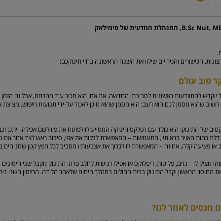
צונות, הכישורים והגירויים שילוו את השנה הראשונה בחיי תינוקכם:
ר טוב עולם
ל יוקדש להתוודעות ראשונית לסביבתו החדשה. את אמו הוא מכיר עוד מהרחם, אבל זה הזמן
חשוב שהוא מסמן לכם הוא רעב: הוא מסמן שהוא מוכן לאכול על-ידי תנועות חיפוש, מציצת א
סים של התינוק: הוא נולד עם רפלקס היניקה המסייע לו לפתוח את פיו לשם אכילה. ייתכן וכ
גדלת כמות האויר בראותיו, התעטשות – המאפשרת לנקות את אפו, סיבוב ראש לצד אחר אם נ
ב או פציעה קלה, אחיזה – המאפשרת לו לכרוך את אצבעותיו מסביב לכל חפץ קטן שמניחים בכ
ו מציק לו – גזים, פליטות, ריפלוקס או אפילו רגישות לחלב פרה. התינוק מקבל שני חיסונים 
ם מנסים לאמר לנו?